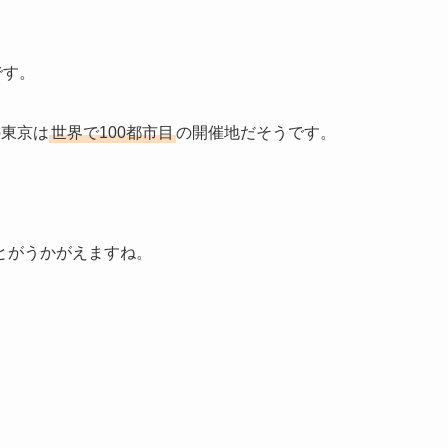
です。
の東京は
世界で100都市目
の開催地だそうです。
とがうかがえますね。