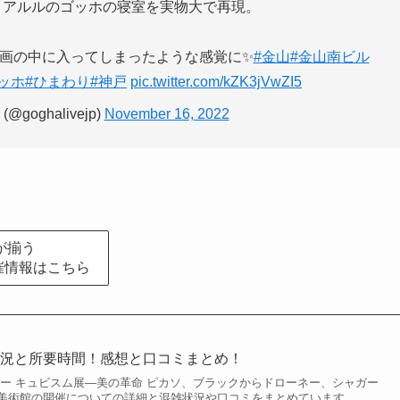
アルルのゴッホの寝室を実物大で再現。
画の中に入ってしまったような感覚に✨
#金山
#金山南ビル
ッホ
#ひまわり
#神戸
pic.twitter.com/kZK3jVwZI5
oghalivejp)
November 16, 2022
が揃う
催情報はこちら
状況と所要時間！感想と口コミまとめ！
ター キュビスム展―美の革命 ピカソ、ブラックからドローネー、シャガー
美術館の開催についての詳細と混雑状況や口コミをまとめています。