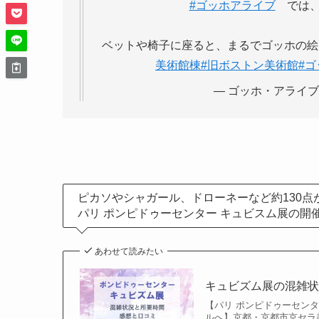
#ゴッホアライブ
では、
ベットや椅子に座ると、まるでゴッホの絵
美術館棟
#旧ボストン美術館
#ゴ
— ゴッホ・アライブ (@g
ピカソやシャガール、ドローネーなど約130点
パリ ポンピドゥーセンター キュビスム展の開
あわせて読みたい
キュビズム展の混雑
【パリ ポンピドゥーセン
ルへ】京都・京都市京セラ